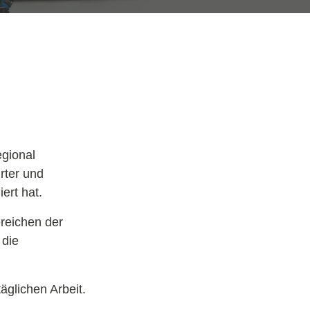
egional
rter und
ert hat.
ereichen der
 die
äglichen Arbeit.