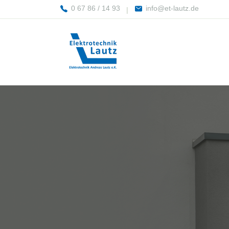
0 67 86 / 14 93
info@et-lautz.de
|