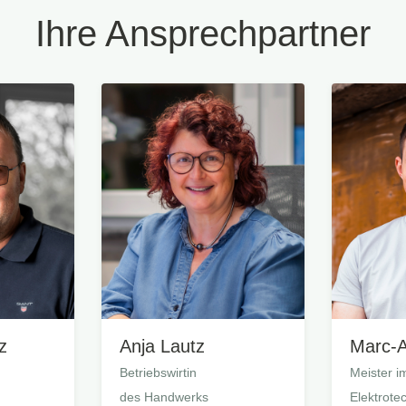
Ihre Ansprechpartner
z
Anja Lautz
Marc-A
Betriebswirtin
Meister i
des Handwerks
Elektrote